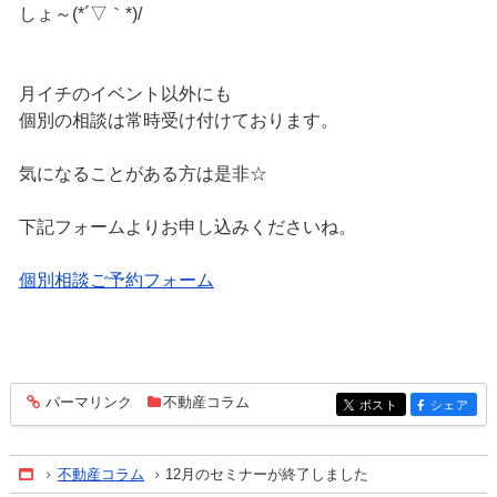
しょ～(*´▽｀*)/
月イチのイベント以外にも
個別の相談は常時受け付けております。
気になることがある方は是非☆
下記フォームよりお申し込みくださいね。
個別相談ご予約フォーム
パーマリンク
不動産コラム
entry216
ポスト
シェア
entry216
entry216
不動産コラム
12月のセミナーが終了しました
Home