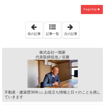
PageTop
「同窓会どこでする？」
「令和８年スタ
前の記事
記事一覧
次の記事
株式会社一期家
代表取締役池ノ谷勝
不動産・建築歴30年⌂⌂ お役立ち情報と日々のことを残し
ていきます