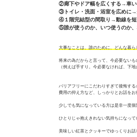
②廊下やドア幅を広くする→車い
③トイレ・洗面・浴室を広めに→
④１階完結型の間取り→動線を短
⑤誰が使うのか、いつ使うのか、
大事なことは、誰のために、どんな暮ら
将来の為だからと言って、今必要ないも
（例えば手すり。今必要なければ、下地
バリアフリーにこだわりすぎて後悔する
費用の抑え方など、しっかりとお話をお
少しでも気になっている方は是非一度個
ひとりじゃ抱えきれない気持ちになって
美味しい紅茶とクッキーでゆっくりお話しし