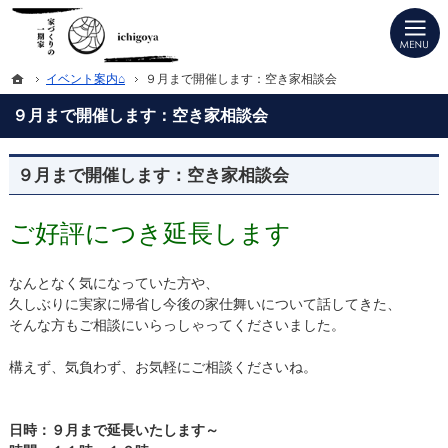
プロの目線からご提案。埼玉県越谷市の注文住宅・新築戸建てを手がける工務店な
越谷市の注文住宅・建替え・リフォームは一期家 ichigoya（いちごや)へ
ホーム
イベント案内⌂
９月まで開催します：空き家相談会
９月まで開催します：空き家相談会
９月まで開催します：空き家相談会
ご好評につき延長します
なんとなく気になっていた方や、
久しぶりに実家に帰省し今後の家仕舞いについて話してきた、
そんな方もご相談にいらっしゃってくださいました。
構えず、気負わず、お気軽にご相談くださいね。
日時：９月まで延長いたします～