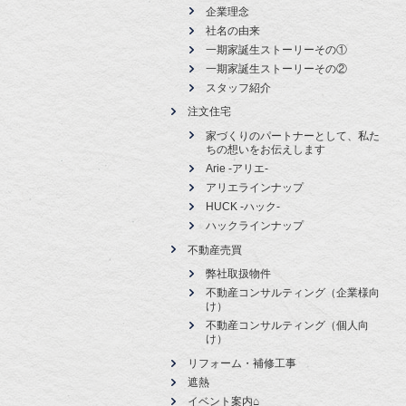
企業理念
社名の由来
一期家誕生ストーリーその①
一期家誕生ストーリーその②
スタッフ紹介
注文住宅
家づくりのパートナーとして、私た
ちの想いをお伝えします
Arie -アリエ-
アリエラインナップ
HUCK -ハック-
ハックラインナップ
不動産売買
弊社取扱物件
不動産コンサルティング（企業様向
け）
不動産コンサルティング（個人向
け）
リフォーム・補修工事
遮熱
イベント案内⌂