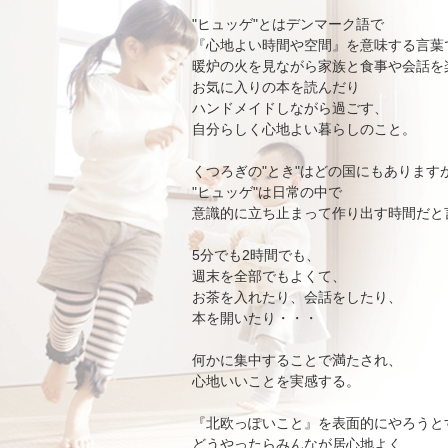
"ヒュッゲ"とはデンマーク語で
『心地よい時間や空間』を意味する言葉
暖炉の火を見ながら家族と食事や会話を
お気に入りの本を読んだり
ハンドメイドしながら過ごす、
自分らしく心地よい暮らしのこと。
くつろぎの"とき"はどの国にもあります
"ヒュッゲ"は日常の中で
意識的に立ち止まって作り出す時間だと
5分でも2時間でも、
週末を全部でもよくて、
お茶を入れたり、会話をしたり、
本を開いたり・・・
何かに集中することで満たされ、
心地いいことを実感する。
『北欧っぽいこと』を表面的にやろうと
どうやったらみんなが居心地よく