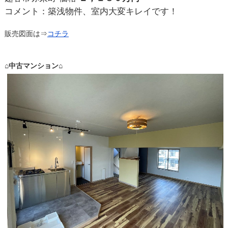
コメント：築浅物件、室内大変キレイです！
販売図面は⇒
コチラ
⌂中古マンション⌂