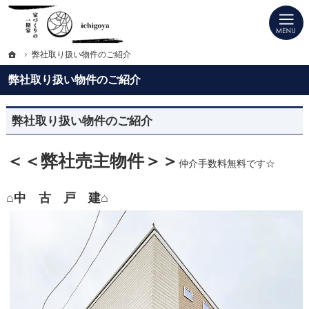
プロの目線からご提案。埼玉県越谷市の注文住宅・新築戸建てを手がける工務店な
越谷市の注文住宅・建替え・リフォームは一期家 ichigoya（いちごや)へ
ホーム
弊社取り扱い物件のご紹介
弊社取り扱い物件のご紹介
弊社取り扱い物件のご紹介
＜＜弊社売主物件＞＞
仲介手数料無料です☆
⌂中 古 戸 建⌂